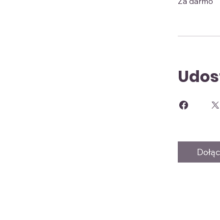
Za darmo
Udos
Dołąc