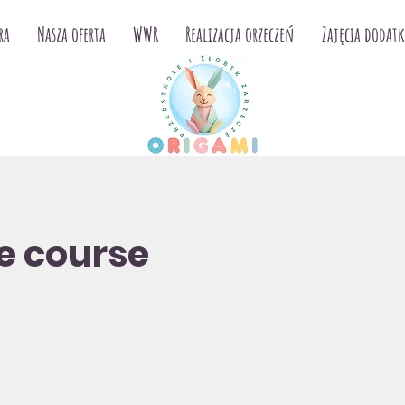
ra
Nasza oferta
WWR
Realizacja orzeczeń
Zajęcia dodat
e course