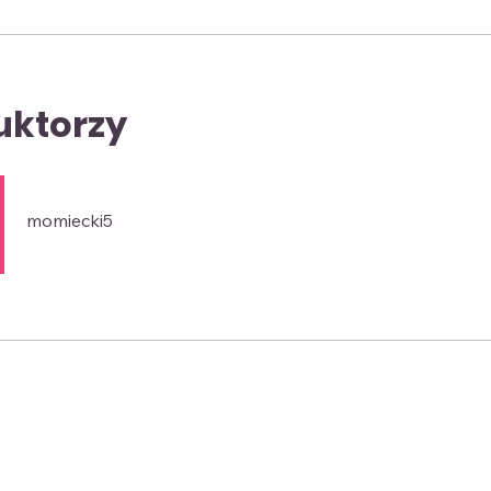
uktorzy
momiecki5
a